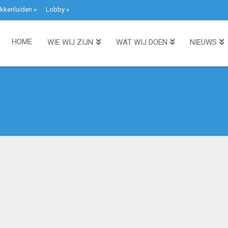
kkenluiden
»
Lobby
»
HOME
WIE WIJ ZIJN
WAT WIJ DOEN
NIEUWS