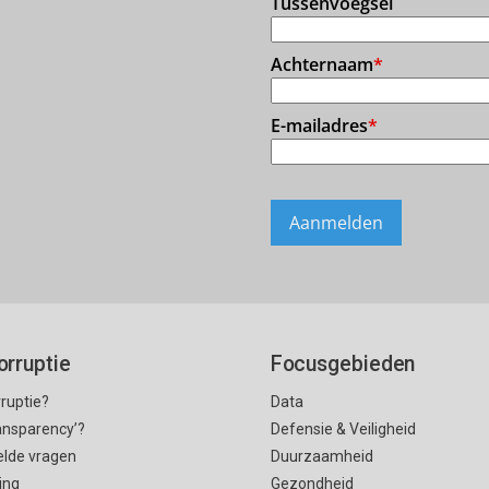
orruptie
Focusgebieden
rruptie?
Data
ransparency’?
Defensie & Veiligheid
elde vragen
Duurzaamheid
ing
Gezondheid