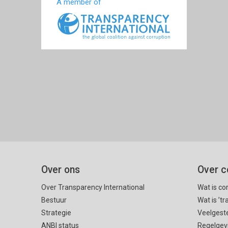
A member of
Over ons
Over c
Over Transparency International
Wat is co
Bestuur
Wat is ’t
Strategie
Veelgest
ANBI status
Regelgev