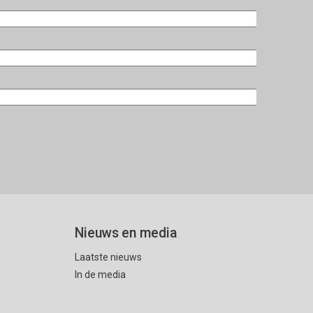
Nieuws en media
Laatste nieuws
In de media