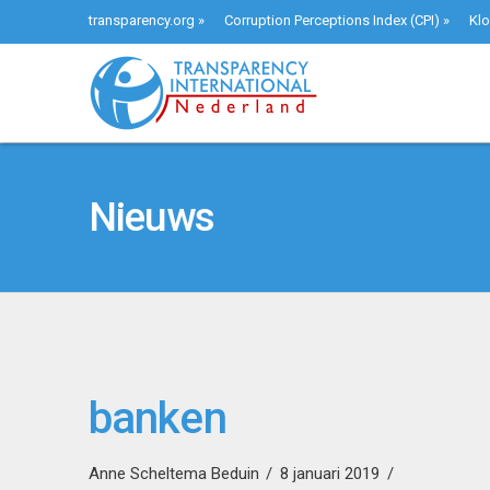
transparency.org
»
Corruption Perceptions Index (CPI)
»
Klo
Nieuws
banken
Anne Scheltema Beduin
8 januari 2019