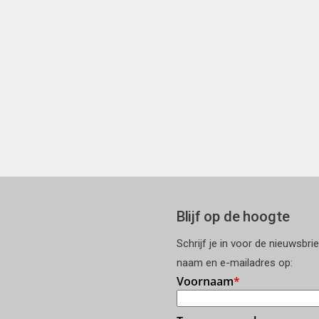
Blijf op de hoogte
Schrijf je in voor de nieuwsbri
naam en e-mailadres op: