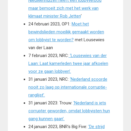
Nieuwenhuizen heeft een lobbyverbod
maar bemoeit zich met het werk van
klimaat minister Rob Jetten
‘
24 februari 2023, OP1:
Moet het
bewindslieden moeilijk gemaakt worden
om lobbyist te worden?
met Lousewies
van der Laan
7 februari 2023, NRC:
‘Lousewies van der
Laan: Laat kamerleden twee jaar afkoelen
voor ze gaan lobbyen’.
31 januari 2023, NRC:
‘Nederland scoorde
nooit zo laag op internationale corruptie-
ranglijst’.
31 januari 2023: Trouw:
‘Nederland is iets
corrupter geworden, omdat lobbyisten hun
gang kunnen gaan’.
24 januari 2023, BNR’s Big Five:
‘De strijd