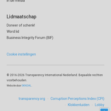
In de media
Lidmaatschap
Doneer of schenk!
Word lid
Business Integrity Forum (BIF)
Cookie instellingen
© 2016
-2026 Transparency International Nederland. Bepaalde rechten
voorbehouden.
Website door
SKNDAL
.
transparency.org
Corruption Perceptions Index (CPI)
Klokkenluiden
Lobby