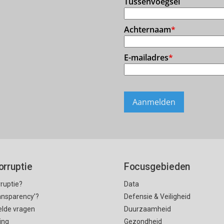
orruptie
Focusgebieden
rruptie?
Data
ransparency’?
Defensie & Veiligheid
elde vragen
Duurzaamheid
ing
Gezondheid