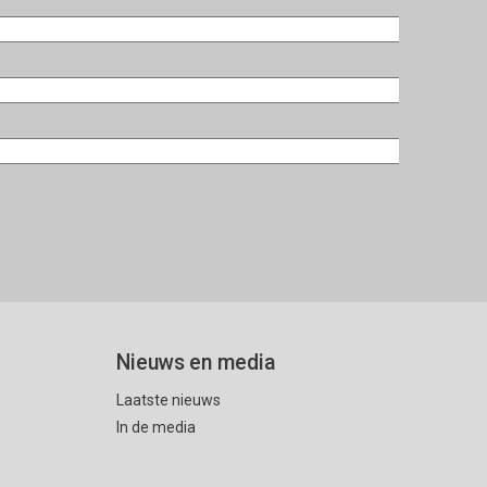
Nieuws en media
Laatste nieuws
In de media