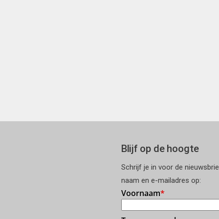
Blijf op de hoogte
Schrijf je in voor de nieuwsbri
naam en e-mailadres op: