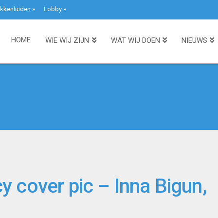
kkenluiden
»
Lobby
»
HOME
WIE WIJ ZIJN
WAT WIJ DOEN
NIEUWS
 cover pic – Inna Bigun,