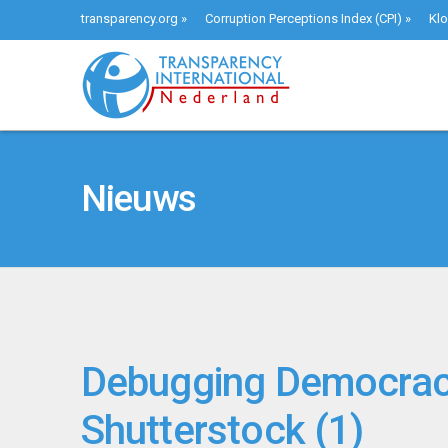
transparency.org
»
Corruption Perceptions Index (CPI)
»
Klo
Nieuws
Debugging Democracy
Shutterstock (1)