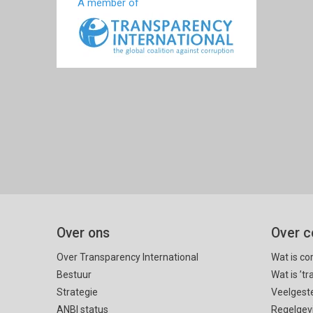
A member of
Over ons
Over c
Over Transparency International
Wat is co
Bestuur
Wat is ’t
Strategie
Veelgest
ANBI status
Regelgev