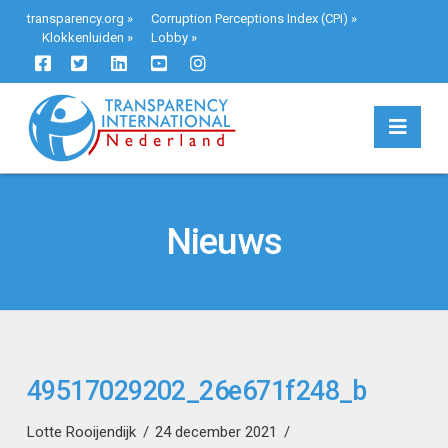
transparency.org
»
Corruption Perceptions Index (CPI)
»
Klokkenluiden
»
Lobby
»
Navi
Nieuws
49517029202_26e671f248_b
Lotte Rooijendijk
24 december 2021