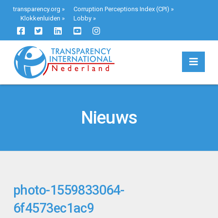
transparency.org
»
Corruption Perceptions Index (CPI)
»
Klokkenluiden
»
Lobby
»
Navi
Nieuws
photo-1559833064-
6f4573ec1ac9