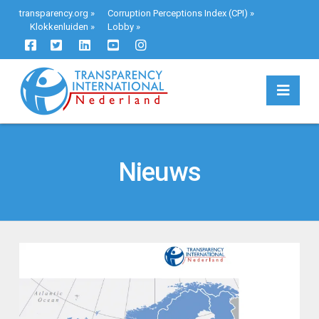
transparency.org
»
Corruption Perceptions Index (CPI)
»
Klokkenluiden
»
Lobby
»
Navi
Nieuws