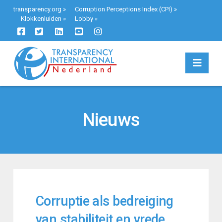
transparency.org
»
Corruption Perceptions Index (CPI)
»
Klokkenluiden
»
Lobby
»
Navi
Nieuws
Corruptie als bedreiging
van stabiliteit en vrede