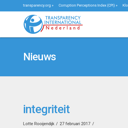
transparency.org
»
Corruption Perceptions Index (CPI)
»
Klo
Nieuws
integriteit
Lotte Rooijendijk
27 februari 2017