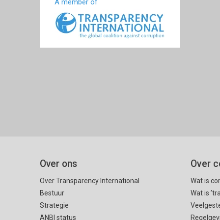
A member of
Over ons
Over c
Over Transparency International
Wat is co
Bestuur
Wat is ’t
Strategie
Veelgest
ANBI status
Regelgev