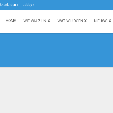
kkenluiden
»
Lobby
»
HOME
WIE WIJ ZIJN
WAT WIJ DOEN
NIEUWS