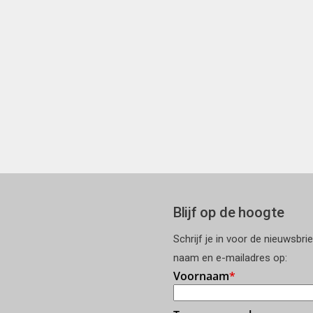
Blijf op de hoogte
Schrijf je in voor de nieuwsbri
naam en e-mailadres op: