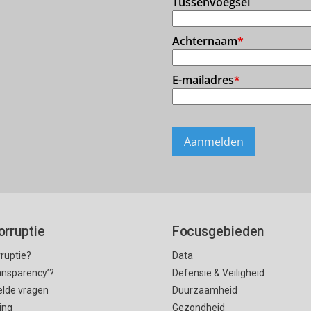
orruptie
Focusgebieden
rruptie?
Data
ransparency’?
Defensie & Veiligheid
elde vragen
Duurzaamheid
ing
Gezondheid