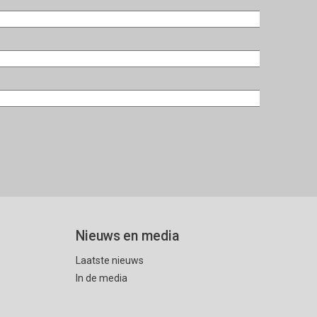
Nieuws en media
Laatste nieuws
In de media