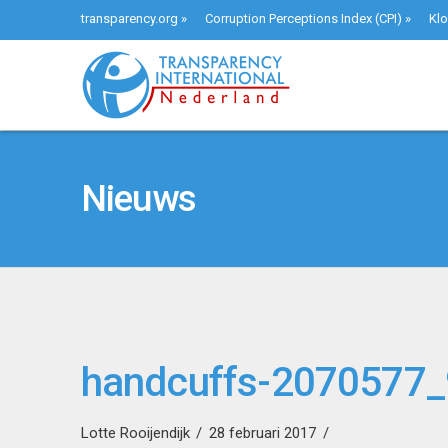
transparency.org
»
Corruption Perceptions Index (CPI)
»
Klo
Nieuws
handcuffs-2070577
Lotte Rooijendijk
28 februari 2017