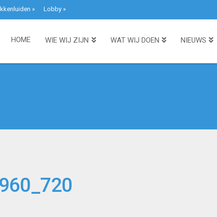
kkenluiden
»
Lobby
»
HOME
WIE WIJ ZIJN
WAT WIJ DOEN
NIEUWS
_960_720