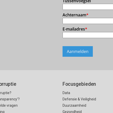
orruptie
Focusgebieden
rruptie?
Data
ransparency’?
Defensie & Veiligheid
elde vragen
Duurzaamheid
ing
Gezondheid