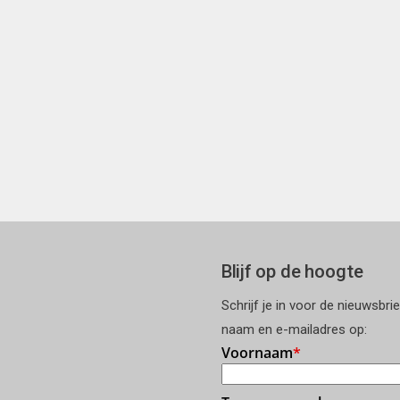
Blijf op de hoogte
Schrijf je in voor de nieuwsbri
naam en e-mailadres op: