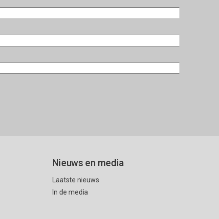
Nieuws en media
Laatste nieuws
In de media