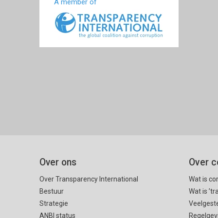
A member of
Over ons
Over c
Over Transparency International
Wat is co
Bestuur
Wat is ’t
Strategie
Veelgest
ANBI status
Regelgev