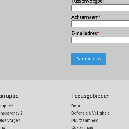
orruptie
Focusgebieden
rruptie?
Data
ransparency’?
Defensie & Veiligheid
elde vragen
Duurzaamheid
ing
Gezondheid