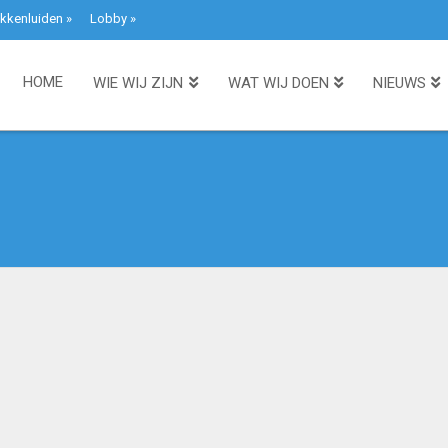
kkenluiden
»
Lobby
»
HOME
WIE WIJ ZIJN
WAT WIJ DOEN
NIEUWS