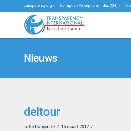
transparency.org
»
Corruption Perceptions Index (CPI)
»
Klo
Nieuws
deltour
Lotte Rooijendijk
15 maart 2017