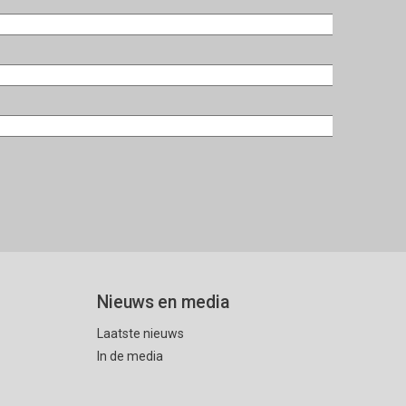
Nieuws en media
Laatste nieuws
In de media