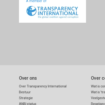
A member of
Over ons
Over c
Over Transparency International
Wat is co
Bestuur
Wat is ’t
Strategie
Veelgest
ANBI status
Regelgev