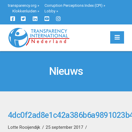
transparency.org
»
Corruption Perceptions Index (CPI)
»
Klokkenluiden
»
Lobby
»
Navi
Nieuws
4dc0f2ad8e1c42a386b6a9891023b
Lotte Rooijendijk
25 september 2017