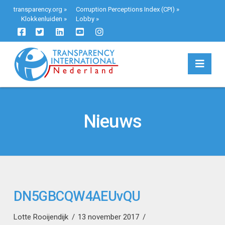
transparency.org
»
Corruption Perceptions Index (CPI)
»
Klokkenluiden
»
Lobby
»
Navi
Nieuws
DN5GBCQW4AEUvQU
Lotte Rooijendijk
13 november 2017