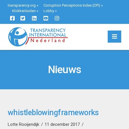
transparency.org
»
Corruption Perceptions Index (CPI)
»
Klokkenluiden
»
Lobby
»
Navi
Nieuws
whistleblowingframeworks
Lotte Rooijendijk
11 december 2017