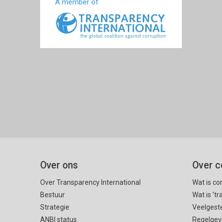
A member of
Over ons
Over c
Over Transparency International
Wat is co
Bestuur
Wat is ’t
Strategie
Veelgest
ANBI status
Regelgev