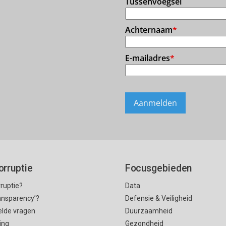
orruptie
Focusgebieden
rruptie?
Data
ransparency’?
Defensie & Veiligheid
elde vragen
Duurzaamheid
ing
Gezondheid