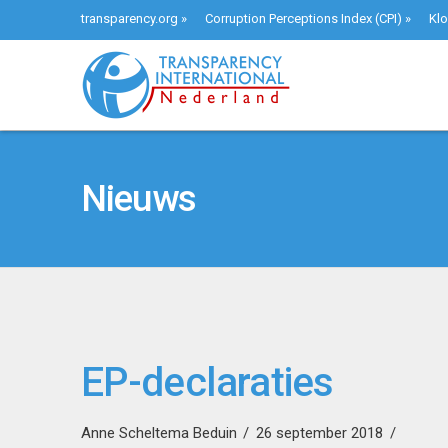
transparency.org
»
Corruption Perceptions Index (CPI)
»
Klo
Nieuws
EP-declaraties
Anne Scheltema Beduin
26 september 2018