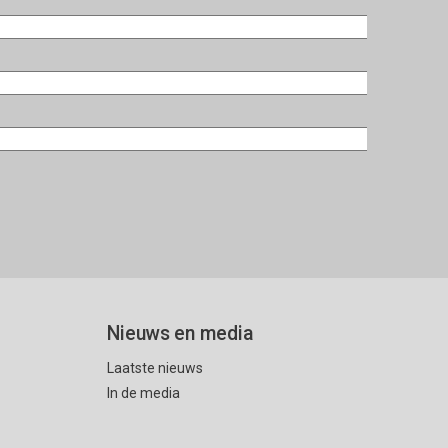
Nieuws en media
Laatste nieuws
In de media