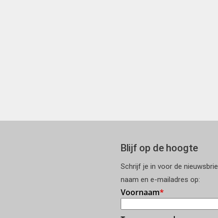
Blijf op de hoogte
Schrijf je in voor de nieuwsbri
naam en e-mailadres op: