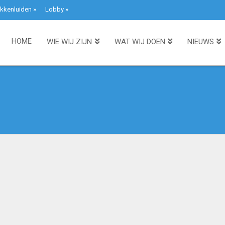
kkenluiden
»
Lobby
»
HOME
WIE WIJ ZIJN
WAT WIJ DOEN
NIEUWS