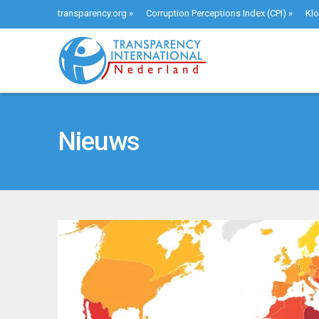
transparency.org
»
Corruption Perceptions Index (CPI)
»
Klo
Nieuws