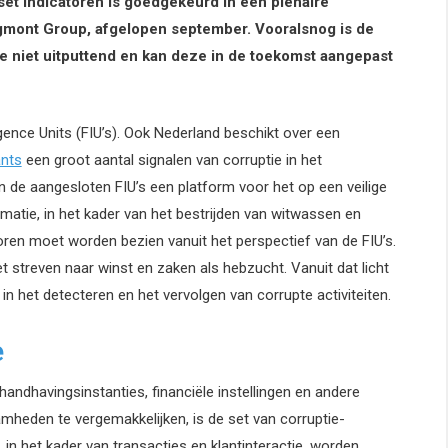
t indicatoren is goedgekeurd in een plenaire
Egmont Group, afgelopen september. Vooralsnog is de
ie niet uitputtend en kan deze in de toekomst aangepast
igence Units (FIU’s). Ook Nederland beschikt over een
nts
een groot aantal signalen van corruptie in het
n de aangesloten FIU’s een platform voor het op een veilige
rmatie, in het kader van het bestrijden van witwassen en
toren moet worden bezien vanuit het perspectief van de FIU’s.
t streven naar winst en zaken als hebzucht. Vanuit dat licht
 in het detecteren en het vervolgen van corrupte activiteiten.
e
ndhavingsinstanties, financiële instellingen en andere
amheden te vergemakkelijken, is de set van corruptie-
 in het kader van transacties en klantinteractie, worden