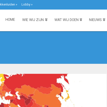
kkenluiden
»
Lobby
»
HOME
WIE WIJ ZIJN
WAT WIJ DOEN
NIEUWS