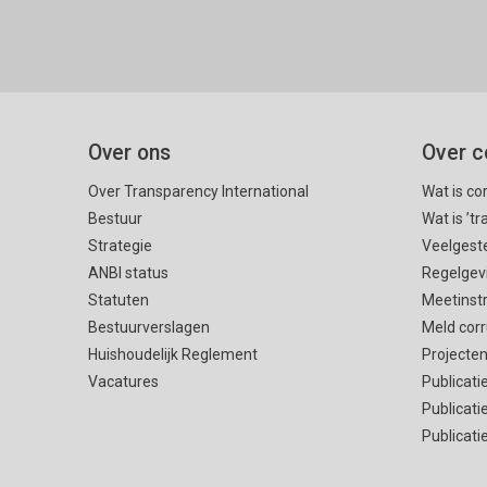
Over ons
Over c
Over Transparency International
Wat is co
Bestuur
Wat is ’t
Strategie
Veelgest
ANBI status
Regelgev
Statuten
Meetinst
Bestuurverslagen
Meld corr
Huishoudelijk Reglement
Projecte
Vacatures
Publicati
Publicati
Publicati