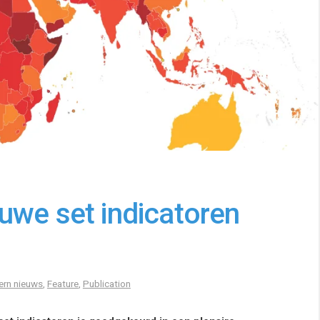
uwe set indicatoren
ern nieuws
,
Feature
,
Publication