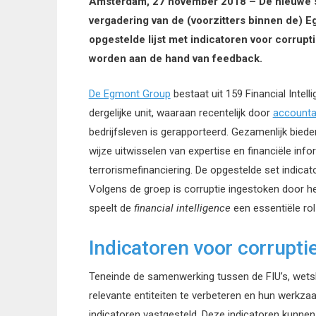
Amsterdam, 27 november 2018 – De nieuwe se
vergadering van de (voorzitters binnen de) 
opgestelde lijst met indicatoren voor corrupt
worden aan de hand van feedback.
De Egmont Group
bestaat uit 159 Financial Intell
dergelijke unit, waaraan recentelijk door
accounta
bedrijfsleven is gerapporteerd. Gezamenlijk biede
wijze uitwisselen van expertise en financiële info
terrorismefinanciering. De opgestelde set indica
Volgens de groep is corruptie ingestoken door he
speelt de
financial intelligence
een essentiële rol
Indicatoren voor corrupti
Teneinde de samenwerking tussen de FIU’s, wetsha
relevante entiteiten te verbeteren en hun werkza
indicatoren vastgesteld. Deze indicatoren kunnen,