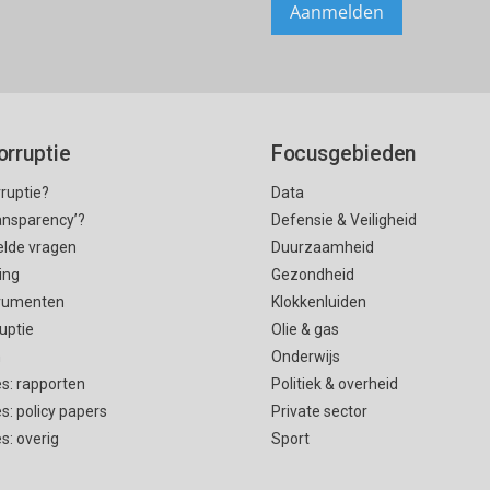
orruptie
Focusgebieden
rruptie?
Data
ransparency’?
Defensie & Veiligheid
elde vragen
Duurzaamheid
ing
Gezondheid
rumenten
Klokkenluiden
uptie
Olie & gas
n
Onderwijs
es: rapporten
Politiek & overheid
es: policy papers
Private sector
es: overig
Sport