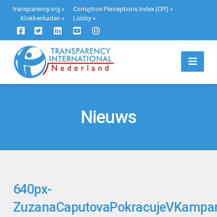
transparency.org
»
Corruption Perceptions Index (CPI)
»
Klokkenluiden
»
Lobby
»
Navi
Nieuws
640px-
ZuzanaCaputovaPokracujeVKampan