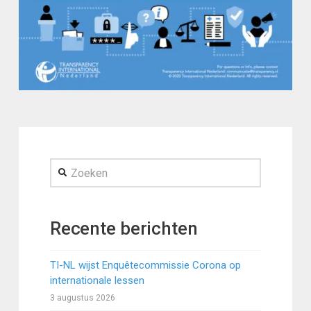
Zoeken
Recente berichten
TI-NL wijst Enquêtecommissie Corona op
internationale lessen
3 augustus 2026