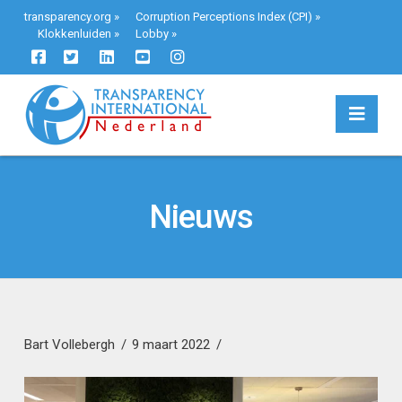
transparency.org
»
Corruption Perceptions Index (CPI)
»
Klokkenluiden
»
Lobby
»
Navi
Nieuws
Bart Vollebergh
9 maart 2022