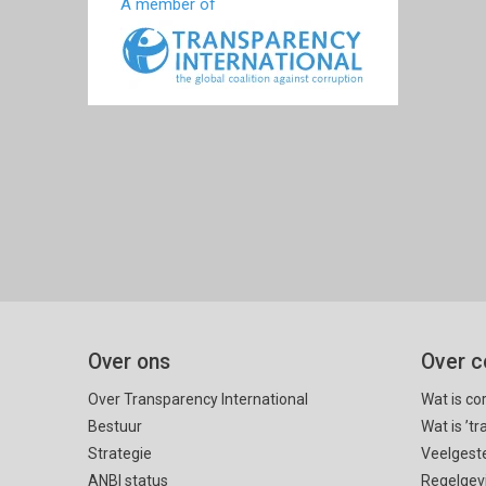
A member of
Over ons
Over c
Over Transparency International
Wat is co
Bestuur
Wat is ’t
Strategie
Veelgest
ANBI status
Regelgev