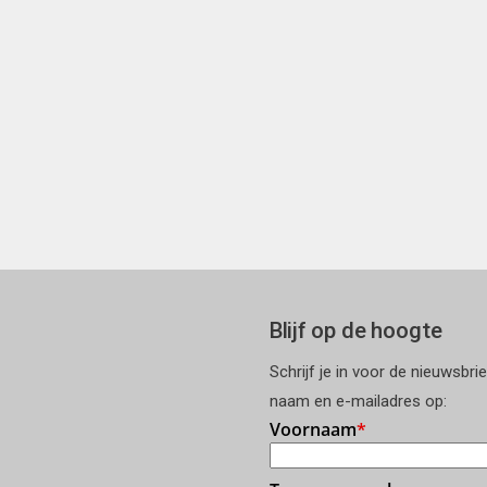
Blijf op de hoogte
Schrijf je in voor de nieuwsbri
naam en e-mailadres op: