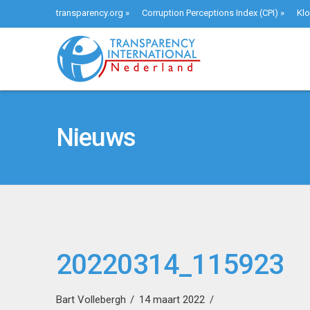
transparency.org
»
Corruption Perceptions Index (CPI)
»
Klo
Nieuws
20220314_115923
Bart Vollebergh
14 maart 2022