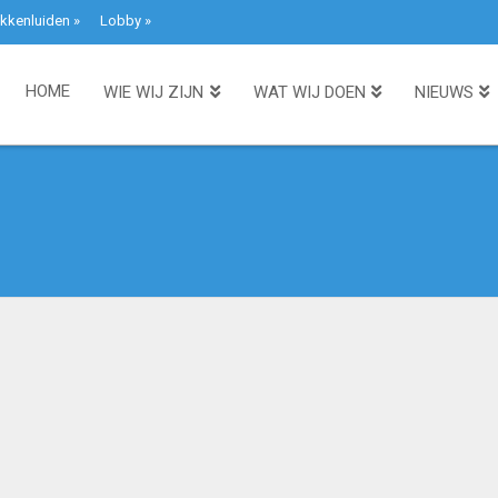
kkenluiden
»
Lobby
»
HOME
WIE WIJ ZIJN
WAT WIJ DOEN
NIEUWS