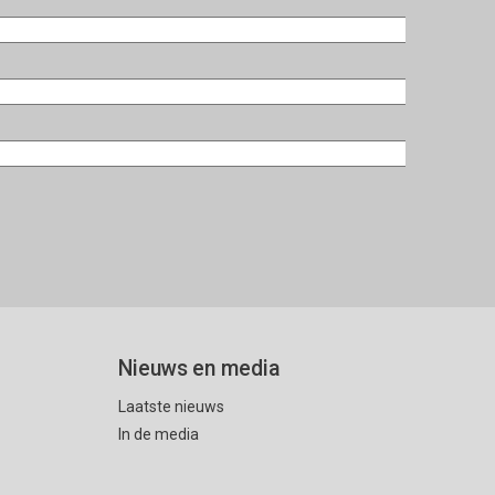
Nieuws en media
Laatste nieuws
In de media