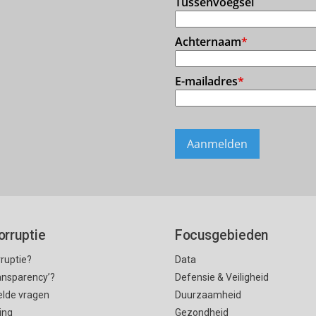
orruptie
Focusgebieden
rruptie?
Data
ransparency’?
Defensie & Veiligheid
elde vragen
Duurzaamheid
ing
Gezondheid