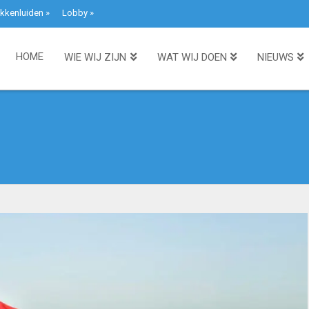
kkenluiden
»
Lobby
»
HOME
WIE WIJ ZIJN
WAT WIJ DOEN
NIEUWS