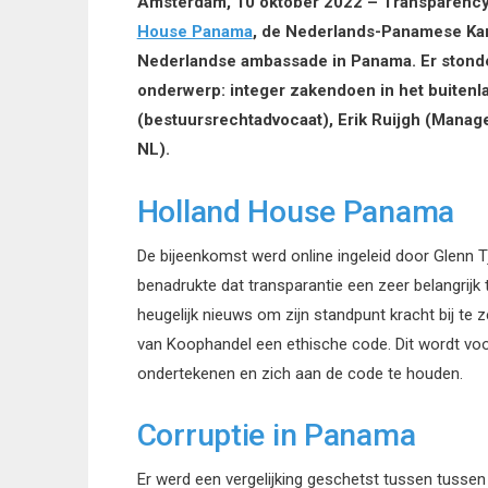
Amsterdam, 10 oktober 2022 – Transparency 
House Panama
, de Nederlands-Panamese Kam
Nederlandse ambassade in Panama. Er stonde
onderwerp: integer zakendoen in het buitenl
(bestuursrechtadvocaat), Erik Ruijgh (Manage
NL).
Holland House Panama
De bijeenkomst werd online ingeleid door Glenn T
benadrukte dat transparantie een zeer belangrij
heugelijk nieuws om zijn standpunt kracht bij te
van Koophandel een ethische code. Dit wordt vo
ondertekenen en zich aan de code te houden.
Corruptie in Panama
Er werd een vergelijking geschetst tussen tuss