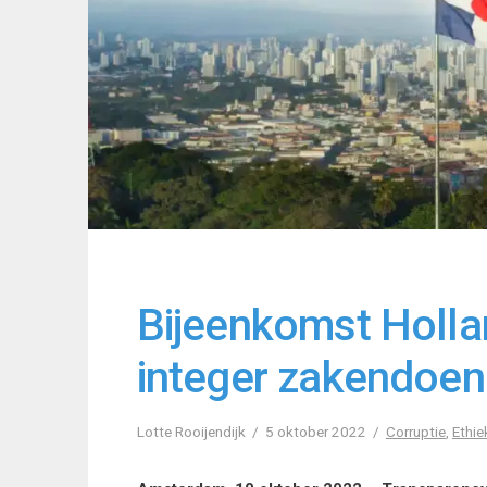
Bijeenkomst Holl
integer zakendoen 
Lotte Rooijendijk
5 oktober 2022
Corruptie
,
Ethie