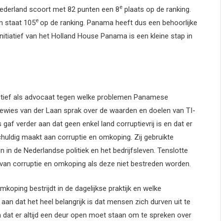
e
Nederland scoort met 82 punten een 8
plaats op de ranking.
e
n staat 105
op de ranking. Panama heeft dus een behoorlijke
 initiatief van het Holland House Panama is een kleine stap in
ectief als advocaat tegen welke problemen Panamese
usewies van der Laan sprak over de waarden en doelen van TI-
gaf verder aan dat geen enkel land corruptievrij is en dat er
chuldig maakt aan corruptie en omkoping. Zij gebruikte
 in de Nederlandse politiek en het bedrijfsleven. Tenslotte
an corruptie en omkoping als deze niet bestreden worden.
mkoping bestrijdt in de dagelijkse praktijk en welke
an dat het heel belangrijk is dat mensen zich durven uit te
n dat er altijd een deur open moet staan om te spreken over