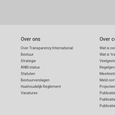
Over ons
Over c
Over Transparency International
Wat is co
Bestuur
Wat is ’t
Strategie
Veelgest
ANBI status
Regelgev
Statuten
Meetinst
Bestuurverslagen
Meld corr
Huishoudelijk Reglement
Projecte
Vacatures
Publicati
Publicati
Publicati