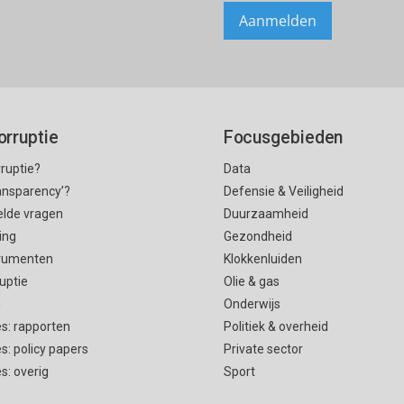
orruptie
Focusgebieden
rruptie?
Data
ransparency’?
Defensie & Veiligheid
elde vragen
Duurzaamheid
ing
Gezondheid
rumenten
Klokkenluiden
uptie
Olie & gas
n
Onderwijs
es: rapporten
Politiek & overheid
es: policy papers
Private sector
es: overig
Sport