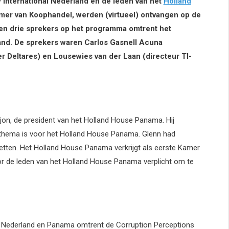
International Nederland en de leden van het
Holland
er van Koophandel, werden (virtueel) ontvangen op de
n drie sprekers op het programma omtrent het
and. De sprekers waren Carlos Gasnell Acuna
r Deltares) en Lousewies van der Laan (directeur TI-
jon, de president van het Holland House Panama. Hij
k thema is voor het Holland House Panama. Glenn had
 zetten. Het Holland House Panama verkrijgt als eerste Kamer
or de leden van het Holland House Panama verplicht om te
en Nederland en Panama omtrent de Corruption Perceptions