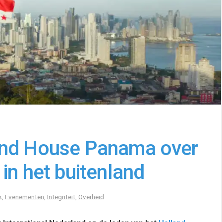
and House Panama over
in het buitenland
k
,
Evenementen
,
Integriteit
,
Overheid