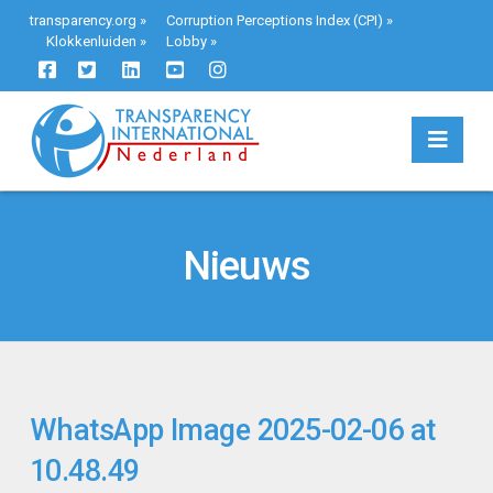
transparency.org
»
Corruption Perceptions Index (CPI)
»
Klokkenluiden
»
Lobby
»
Navi
Nieuws
WhatsApp Image 2025-02-06 at
10.48.49