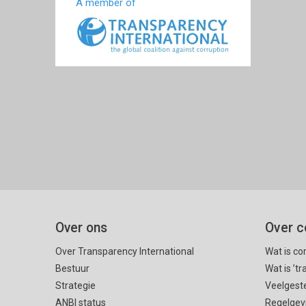
A member of
Over ons
Over c
Over Transparency International
Wat is co
Bestuur
Wat is ’t
Strategie
Veelgest
ANBI status
Regelgev