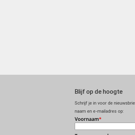
Blijf op de hoogte
Schrijf je in voor de nieuwsbri
naam en e-mailadres op: