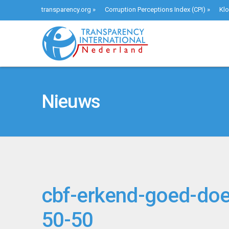
transparency.org
»
Corruption Perceptions Index (CPI)
»
Klo
Nieuws
cbf-erkend-goed-doe
50-50