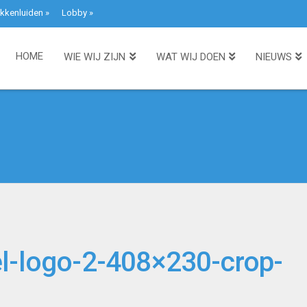
kkenluiden
»
Lobby
»
HOME
WIE WIJ ZIJN
WAT WIJ DOEN
NIEUWS
l-logo-2-408×230-crop-