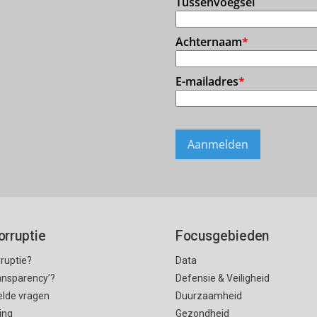
orruptie
Focusgebieden
rruptie?
Data
ransparency’?
Defensie & Veiligheid
elde vragen
Duurzaamheid
ing
Gezondheid