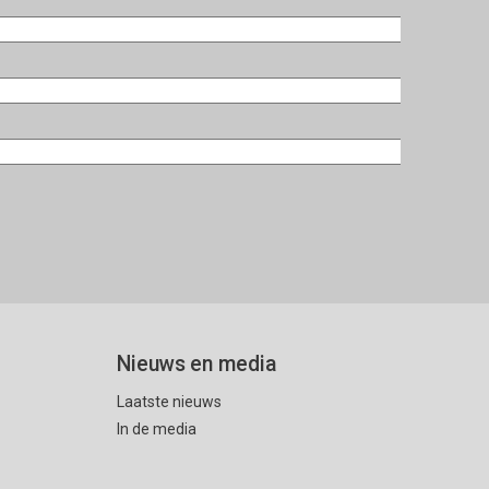
Nieuws en media
Laatste nieuws
In de media