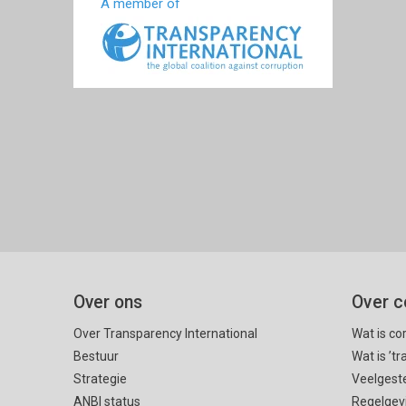
A member of
Over ons
Over c
Over Transparency International
Wat is co
Bestuur
Wat is ’t
Strategie
Veelgest
ANBI status
Regelgev