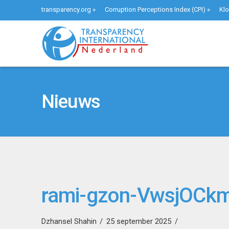
transparency.org
»
Corruption Perceptions Index (CPI)
»
Klo
Nieuws
rami-gzon-VwsjOCk
Dzhansel Shahin
25 september 2025