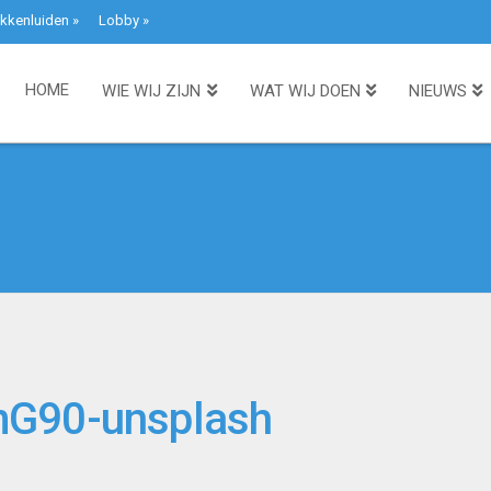
kkenluiden
»
Lobby
»
HOME
WIE WIJ ZIJN
WAT WIJ DOEN
NIEUWS
mG90-unsplash