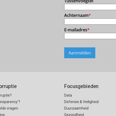
orruptie
Focusgebieden
rruptie?
Data
ransparency’?
Defensie & Veiligheid
elde vragen
Duurzaamheid
ing
Gezondheid