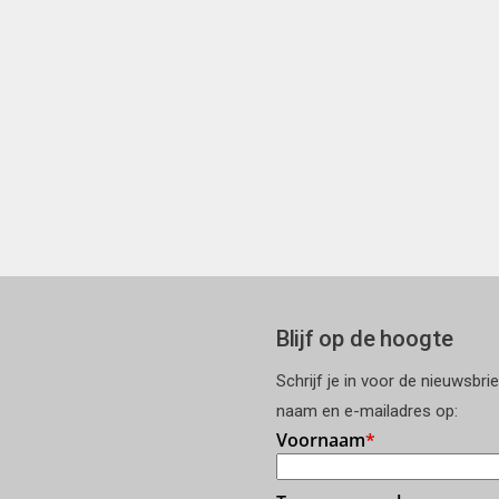
Blijf op de hoogte
Schrijf je in voor de nieuwsbri
naam en e-mailadres op: