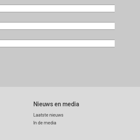
Nieuws en media
Laatste nieuws
In de media