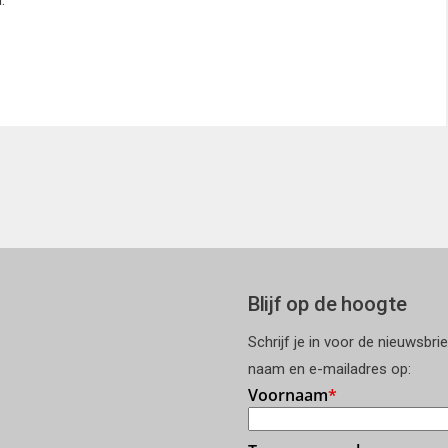
Blijf op de hoogte
Schrijf je in voor de nieuwsbri
naam en e-mailadres op: