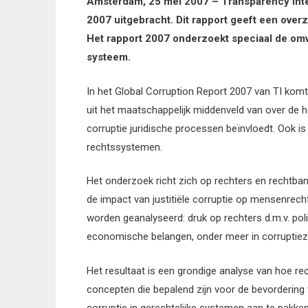
Amsterdam, 25 mei 2007 – Transparency Inter
2007 uitgebracht. Dit rapport geeft een overz
Het rapport 2007 onderzoekt speciaal de omva
systeem.
In het Global Corruption Report 2007 van TI komt 
uit het maatschappelijk middenveld van over de 
corruptie juridische processen beïnvloedt. Ook 
rechtssystemen.
Het onderzoek richt zich op rechters en rechtba
de impact van justitiële corruptie op mensenrec
worden geanalyseerd: druk op rechters d.m.v. poli
economische belangen, onder meer in corruptiez
Het resultaat is een grondige analyse van hoe rec
concepten die bepalend zijn voor de bevordering v
corruptie in gerechtelijke systemen aan te pakken