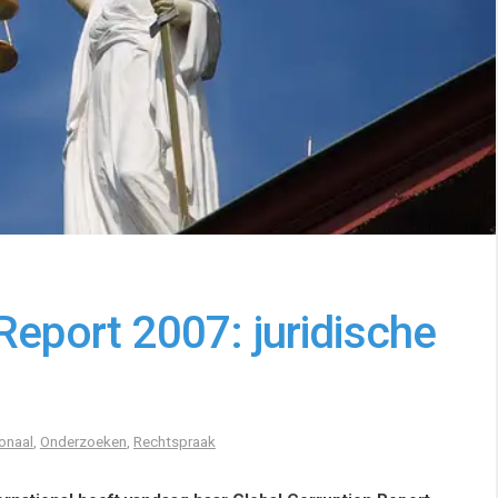
Report 2007: juridische
ionaal
,
Onderzoeken
,
Rechtspraak