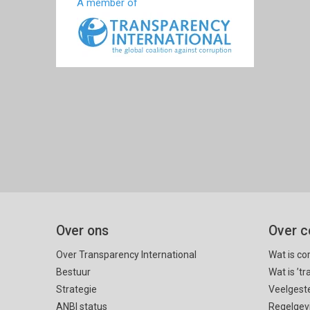
A member of
Over ons
Over c
Over Transparency International
Wat is co
Bestuur
Wat is ’t
Strategie
Veelgest
ANBI status
Regelgev