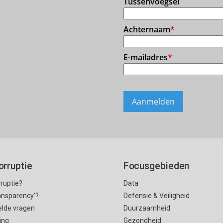
orruptie
Focusgebieden
rruptie?
Data
ransparency’?
Defensie & Veiligheid
elde vragen
Duurzaamheid
ing
Gezondheid