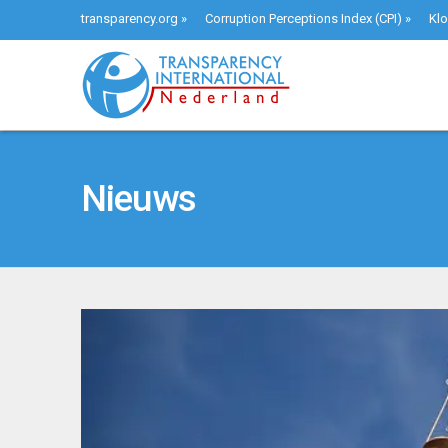
transparency.org
»
Corruption Perceptions Index (CPI)
»
Klo
Nieuws