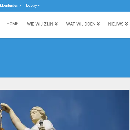
kkenluiden
»
Lobby
»
HOME
WIE WIJ ZIJN
WAT WIJ DOEN
NIEUWS