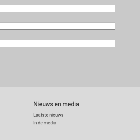
Nieuws en media
Laatste nieuws
In de media