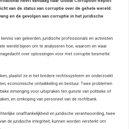
national heeft vandaag haar Global Corruption Report
icht van de status van corruptie over de gehele wereld.
ng en de gevolgen van corruptie in het juridische
kennis van geleerden, juridische professionals en activisten
hele wereld bijeen om te analyseren hoe, waarom en waar
is nagedacht over oplossingen voor met corruptie besmette
nken, plaatst ze in het bredere rechtssysteem en onderzoekt
hten, economische ontwikkeling en bestuur. Twee problemen
tieke inmenging voor uitspraken ten gunste van politieke of
aken; en omkoping van personeel van de rechtbank.
hterlijke onafhankelijkheid en juridische verantwoording, twee
an de juridische integriteit, kunnen worden versterkt om
.