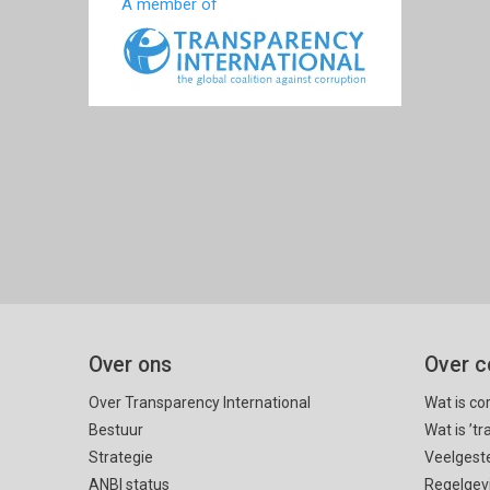
A member of
Over ons
Over c
Over Transparency International
Wat is co
Bestuur
Wat is ’t
Strategie
Veelgest
ANBI status
Regelgev