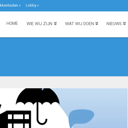
kkenluiden
»
Lobby
»
HOME
WIE WIJ ZIJN
WAT WIJ DOEN
NIEUWS