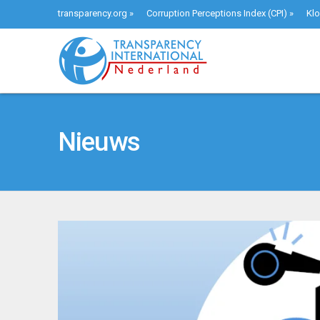
transparency.org
»
Corruption Perceptions Index (CPI)
»
Klo
Nieuws