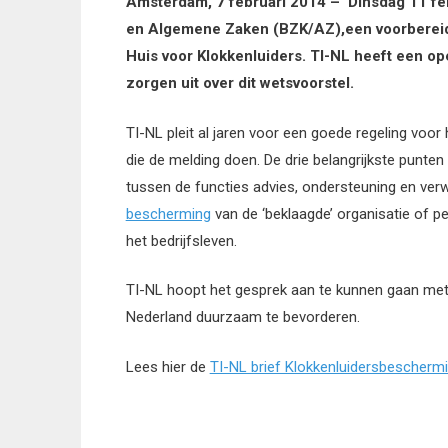
Amsterdam, 7 februari 2014 – Dinsdag 11 feb
en Algemene Zaken (BZK/AZ),een voorbereid
Huis voor Klokkenluiders. TI-NL heeft een o
zorgen uit over dit wetsvoorstel.
TI-NL pleit al jaren voor een goede regeling vo
die de melding doen. De drie belangrijkste punten
tussen de functies advies, ondersteuning en verw
bescherming
van de ‘beklaagde’ organisatie of p
het bedrijfsleven.
TI-NL hoopt het gesprek aan te kunnen gaan met d
Nederland duurzaam te bevorderen.
Lees hier de
TI-NL brief Klokkenluidersbescherm