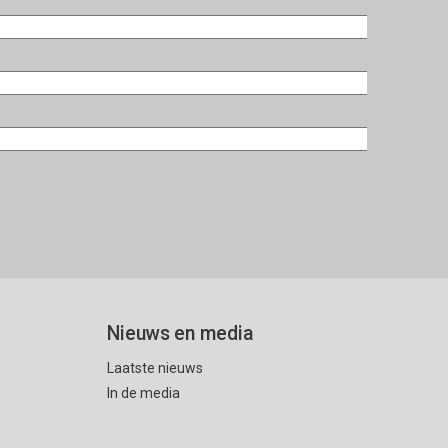
Nieuws en media
Laatste nieuws
In de media