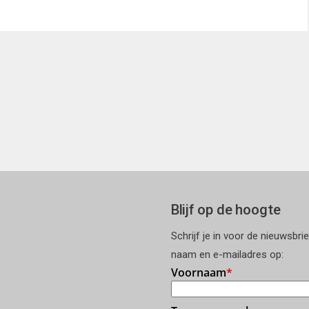
Blijf op de hoogte
Schrijf je in voor de nieuwsbri
naam en e-mailadres op: