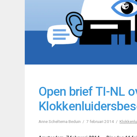
Open brief TI-NL o
Klokkenluidersbe
Anne Scheltema Beduin
7 februari 2014
Klokkenlu