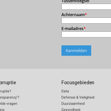
orruptie
Focusgebieden
rruptie?
Data
ransparency’?
Defensie & Veiligheid
elde vragen
Duurzaamheid
ing
Gezondheid