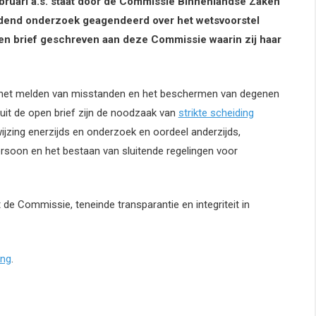
ruari a.s. staat door de Commissie Binnenlandse Zaken
end onderzoek geagendeerd over het wetsvoorstel
pen brief geschreven aan deze Commissie waarin zij haar
or het melden van misstanden en het beschermen van degenen
 uit de open brief zijn de noodzaak van
strikte scheiding
ijzing enerzijds en onderzoek en oordeel anderzijds,
ersoon en het bestaan van sluitende regelingen voor
e Commissie, teneinde transparantie en integriteit in
ing
.