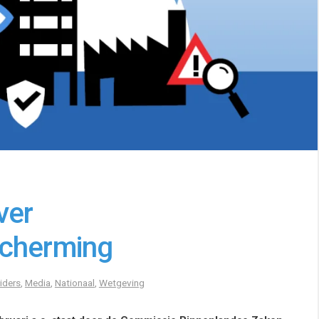
ver
scherming
iders
,
Media
,
Nationaal
,
Wetgeving