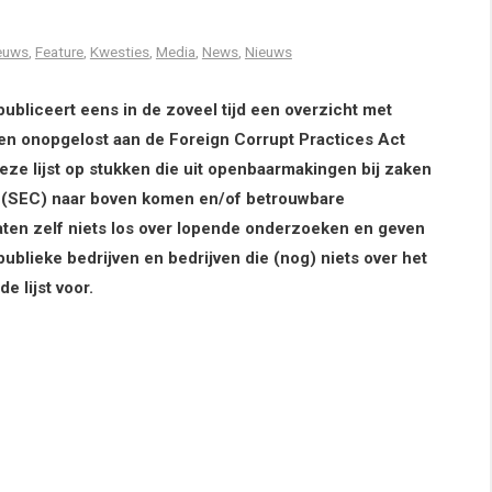
ieuws
,
Feature
,
Kwesties
,
Media
,
News
,
Nieuws
bliceert eens in de zoveel tijd een overzicht met
 en onopgelost aan de Foreign Corrupt Practices Act
ze lijst op stukken die uit openbaarmakingen bij zaken
 (SEC) naar boven komen en/of betrouwbare
ten zelf niets los over lopende onderzoeken en geven
blieke bedrijven en bedrijven die (nog) niets over het
 lijst voor.