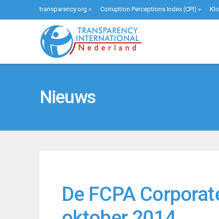
transparency.org
»
Corruption Perceptions Index (CPI)
»
Klo
Nieuws
De FCPA Corporate 
oktober 2014