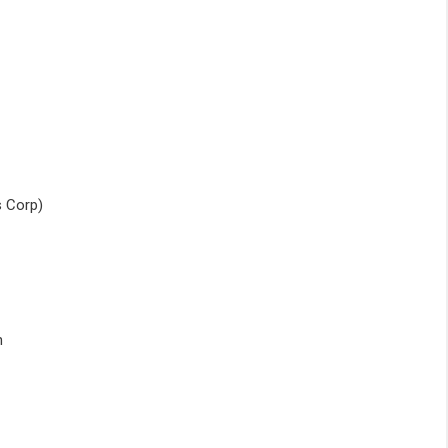
s Corp)
n