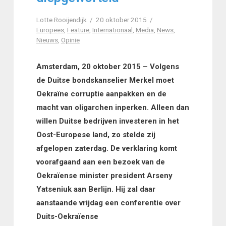
Lotte Rooijendijk
20 oktober 2015
Europees
,
Feature
,
Internationaal
,
Media
,
News
,
Nieuws
,
Opinie
Amsterdam, 20 oktober 2015 – Volgens
de Duitse bondskanselier Merkel moet
Oekraïne corruptie aanpakken en de
macht van oligarchen inperken. Alleen dan
willen Duitse bedrijven investeren in het
Oost-Europese land, zo stelde zij
afgelopen zaterdag. De verklaring komt
voorafgaand aan een bezoek van de
Oekraïense minister president Arseny
Yatseniuk aan Berlijn. Hij zal daar
aanstaande vrijdag een conferentie over
Duits-Oekraïense