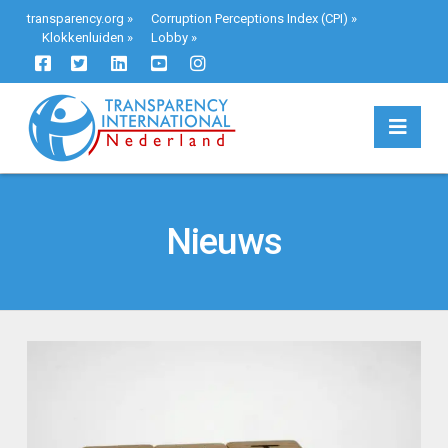
transparency.org
»
Corruption Perceptions Index (CPI)
»
Klokkenluiden
»
Lobby
»
Navi
Nieuws