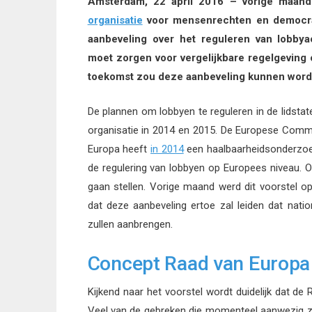
Amsterdam, 22 april 2016 – vorige maan
organisatie
voor mensenrechten en democra
aanbeveling over het reguleren van lobbyac
moet zorgen voor vergelijkbare regelgeving o
toekomst zou deze aanbeveling kunnen worden
De plannen om lobbyen te reguleren in de lidsta
organisatie in 2014 en 2015. De Europese Comm
Europa heeft
in 2014
een haalbaarheidsonderzoek
de regulering van lobbyen op Europees niveau. O
gaan stellen. Vorige maand werd dit voorstel o
dat deze aanbeveling ertoe zal leiden dat natio
zullen aanbrengen.
Concept Raad van Europa
Kijkend naar het voorstel wordt duidelijk dat de
Veel van de gebreken die momenteel aanwezig zi