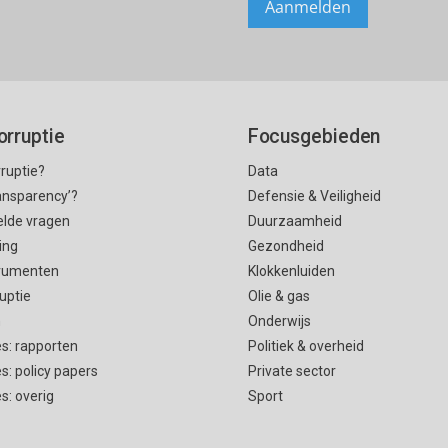
orruptie
Focusgebieden
rruptie?
Data
ransparency’?
Defensie & Veiligheid
elde vragen
Duurzaamheid
ing
Gezondheid
rumenten
Klokkenluiden
uptie
Olie & gas
n
Onderwijs
es: rapporten
Politiek & overheid
es: policy papers
Private sector
es: overig
Sport