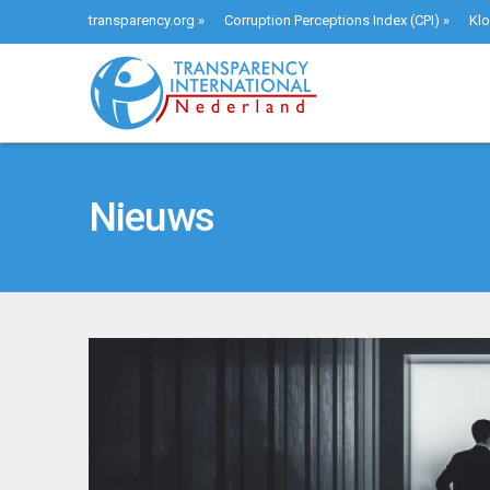
transparency.org
»
Corruption Perceptions Index (CPI)
»
Klo
Nieuws