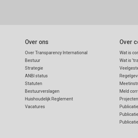
Over ons
Over c
Over Transparency International
Wat is co
Bestuur
Wat is ’t
Strategie
Veelgest
ANBI status
Regelgev
Statuten
Meetinst
Bestuurverslagen
Meld corr
Huishoudelijk Reglement
Projecte
Vacatures
Publicati
Publicati
Publicati