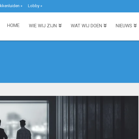
kkenluiden
»
Lobby
»
HOME
WIE WIJ ZIJN
WAT WIJ DOEN
NIEUWS