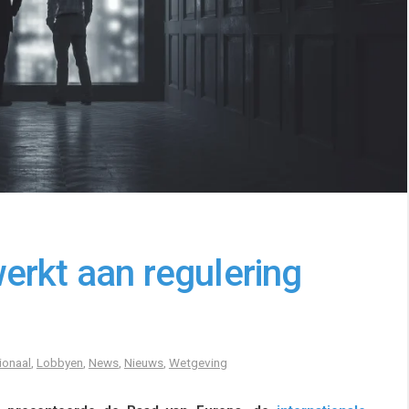
erkt aan regulering
ionaal
,
Lobbyen
,
News
,
Nieuws
,
Wetgeving