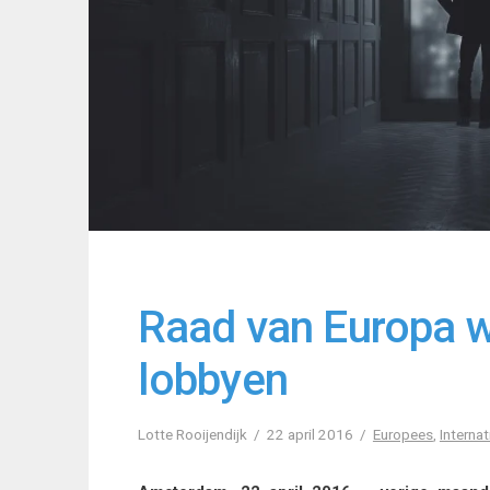
Raad van Europa w
lobbyen
Lotte Rooijendijk
22 april 2016
Europees
,
Internat