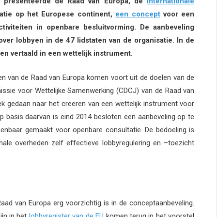
d presenteerde de Raad van Europa, de
internationale
tie op het Europese continent,
een concept
voor een
tiviteiten in openbare besluitvorming. De aanbeveling
ver lobbyen in de 47 lidstaten van de organisatie. In de
 vertaald in een wettelijk instrument.
ten van de Raad van Europa komen voort uit de doelen van de
issie voor Wettelijke Samenwerking (CDCJ) van de Raad van
 gedaan naar het creëren van een wettelijk instrument voor
p basis daarvan is eind 2014 besloten een aanbeveling op te
penbaar gemaakt voor openbare consultatie. De bedoeling is
nale overheden zelf effectieve lobbyregulering en –toezicht
 Raad van Europa erg voorzichtig is in de conceptaanbeveling.
jn in het
lobbyregister van de EU
komen terug in het voorstel