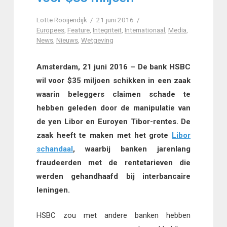
Lotte Rooijendijk
21 juni 2016
Europees
,
Feature
,
Integriteit
,
Internationaal
,
Media
,
News
,
Nieuws
,
Wetgeving
Amsterdam, 21 juni 2016 – De bank HSBC
wil voor $35 miljoen schikken in een zaak
waarin beleggers claimen schade te
hebben geleden door de manipulatie van
de yen Libor en Euroyen Tibor-rentes. De
zaak heeft te maken met het grote
Libor
schandaal
, waarbij banken jarenlang
fraudeerden met de rentetarieven die
werden gehandhaafd bij interbancaire
leningen.
HSBC zou met andere banken hebben