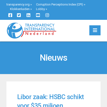
transparency.org
»
Corruption Perceptions Index (CPI)
»
Klokkenluiden
»
Lobby
»
Navi
Nieuws
Libor zaak: HSBC schikt
voor $35 miljoen