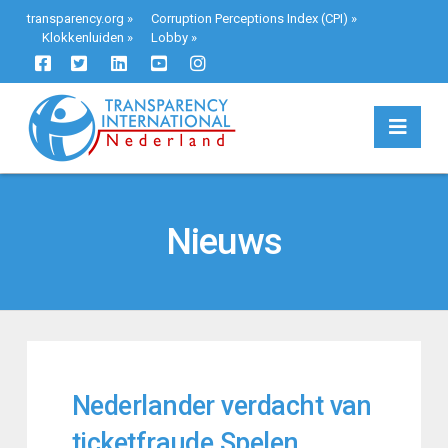
transparency.org
»
Corruption Perceptions Index (CPI)
»
Klokkenluiden
»
Lobby
»
Navi
Nieuws
Nederlander verdacht van
ticketfraude Spelen