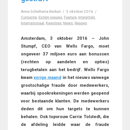
Anne Scheltema Beduin
3 oktober 2016
Corruptie
,
Extern nieuws
,
Feature
,
Integriteit
,
Internationaal
,
Kwesties
,
News
,
Nieuws
Amsterdam, 3 oktober 2016 – John
Stumpf, CEO van Wells Fargo, moet
ongeveer 37 miljoen euro aan bonussen
(rechten op aandelen en opties)
terugbetalen aan het bedrijf. Wells Fargo
kwam
vorige maand
in het nieuws vanwege
grootschalige fraude door medewerkers,
waarbij spookrekeningen werden geopend
voor bestaande klanten. De medewerkers
deden dit om hun targets te kunnen
behalen. Ook topvrouw Carrie Tolstedt, die
de afdeling leidde waar de fraude