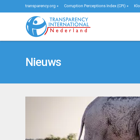
transparency.org
»
Corruption Perceptions Index (CPI)
»
Klo
Nieuws