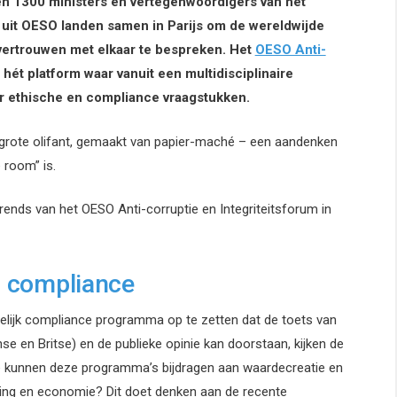
 1300 ministers en vertegenwoordigers van het
 uit OESO landen samen in Parijs om de wereldwijde
n vertrouwen met elkaar te bespreken. Het
OESO Anti-
 hét platform waar vanuit een multidisciplinaire
 ethische en compliance vraagstukken.
 grote olifant, gemaakt van papier-maché – een aandenken
e room” is.
nds van het OESO Anti-corruptie en Integriteitsforum in
an compliance
gelijk compliance programma op te zetten dat de toets van
 en Britse) en de publieke opinie kan doorstaan, kijken de
Hoe kunnen deze programma’s bijdragen aan waardecreatie en
ving en economie? Dit doet denken aan de recente