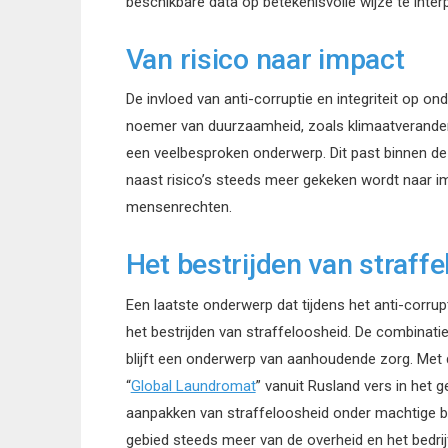
beschikbare data op betekenisvolle wijze te inter
Van risico naar impact
De invloed van anti-corruptie en integriteit op 
noemer van duurzaamheid, zoals klimaatveranderin
een veelbesproken onderwerp. Dit past binnen de o
naast risico’s steeds meer gekeken wordt naar i
mensenrechten.
Het bestrijden van straff
Een laatste onderwerp dat tijdens het anti-corrup
het bestrijden van straffeloosheid. De combinat
blijft een onderwerp van aanhoudende zorg. Met
“
Global Laundromat
” vanuit Rusland vers in het 
aanpakken van straffeloosheid onder machtige be
gebied steeds meer van de overheid en het bedrij