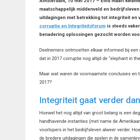
Amsterdam, 10 mei 2017 – Eind maart kwamen
maatschappelijk middenveld en bedrijfsleven
uitdagingen met betrekking tot integriteit e
corruptie en Integriteitsforum
is steeds vaker
benadering oplossingen gezocht worden voor
Deelnemers ontmoetten elkaar informeel bij een
dat in 2017 corruptie nog altijd de “elephant in th
Maar wat waren de voornaamste conclusies en tre
2017?
Integriteit gaat verder d
Hoewel het nog altijd van groot belang is een de
handhavende instanties (met name de Amerikaanse
voorlopers in het bedrijfsleven alweer verder. 
de bredere uitdagingen die spelen in de samenle