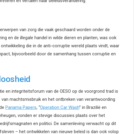
preteren en vertalen naar beleidsverandering.
onderwerpen van zorg die vaak geschaard worden onder de
g en de illegale handel in wilde dieren en planten, was ook
ntwikkeling die in de anti-corruptie wereld plaats vindt, waar
mpact, bijvoorbeeld door de samenhang tussen corruptie en
eloosheid
tie en integriteitsforum van de OESO op de voorgrond trad is
ie van machtsmisbruik en het ontbreken van verantwoording
 de
Panama Papers
, “
Operation Car Wash
” in Brazilië en
geheugen, vonden er stevige discussies plaats over het
drijfsmagnaten en politici. De samenleving verwacht op dit
fsleven – het ontwikkelen van nieuwe beleid is dan ook volop