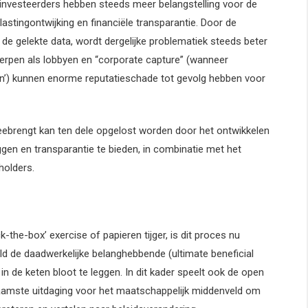
 investeerders hebben steeds meer belangstelling voor de
stingontwijking en financiële transparantie. Door de
de gelekte data, wordt dergelijke problematiek steeds beter
werpen als lobbyen en “corporate capture” (wanneer
gen’) kunnen enorme reputatieschade tot gevolg hebben voor
eebrengt kan ten dele opgelost worden door het ontwikkelen
gen en transparantie te bieden, in combinatie met het
holders.
k-the-box’ exercise of papieren tijger, is dit proces nu
d de daadwerkelijke belanghebbende (ultimate beneficial
in de keten bloot te leggen. In dit kader speelt ook de open
naamste uitdaging voor het maatschappelijk middenveld om