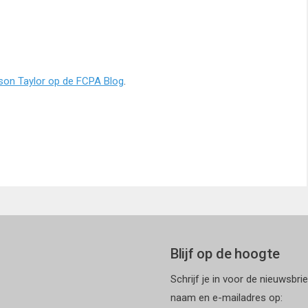
son Taylor op de FCPA Blog
.
Blijf op de hoogte
Schrijf je in voor de nieuwsbri
naam en e-mailadres op: