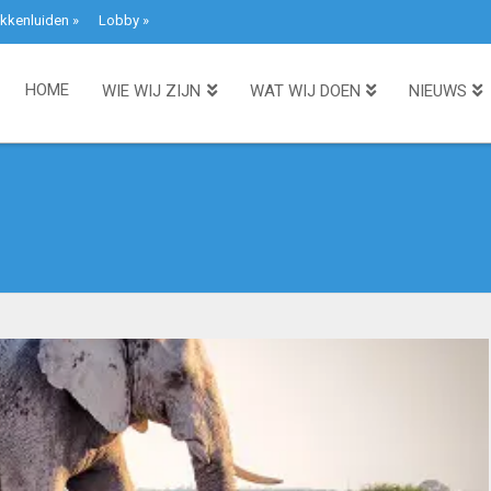
kkenluiden
»
Lobby
»
HOME
WIE WIJ ZIJN
WAT WIJ DOEN
NIEUWS