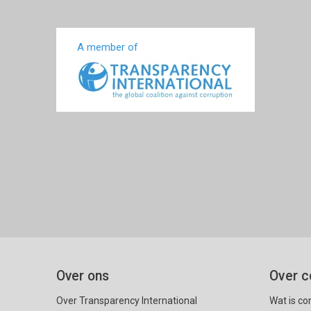
A member of
Over ons
Over c
Over Transparency International
Wat is co