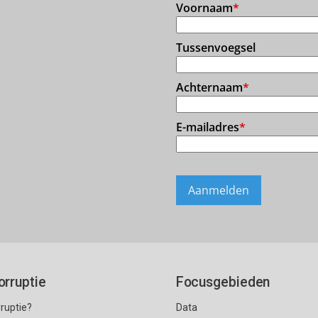
orruptie
Focusgebieden
rruptie?
Data