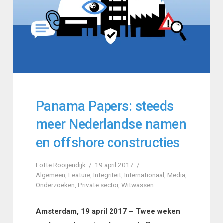
Panama Papers: steeds
meer Nederlandse namen
en offshore constructies
Lotte Rooijendijk
19 april 2017
Algemeen
,
Feature
,
Integriteit
,
Internationaal
,
Media
,
Onderzoeken
,
Private sector
,
Witwassen
Amsterdam, 19 april 2017 – Twee weken