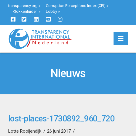
transparency.org
»
Corruption Perceptions Index (CPI)
»
Klokkenluiden
»
Lobby
»
Navi
Nieuws
lost-places-1730892_960_720
Lotte Rooijendijk
26 juni 2017