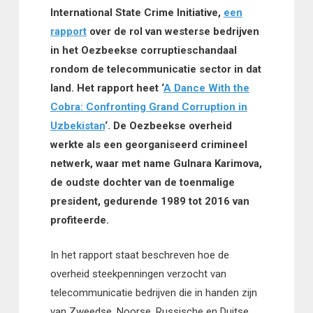
International State Crime Initiative,
een
rapport
over de rol van westerse bedrijven
in het Oezbeekse corruptieschandaal
rondom de telecommunicatie sector in dat
land. Het rapport heet ‘
A Dance With the
Cobra: Confronting Grand Corruption in
Uzbekistan
‘. De Oezbeekse overheid
werkte als een georganiseerd crimineel
netwerk, waar met name Gulnara Karimova,
de oudste dochter van de toenmalige
president, gedurende 1989 tot 2016 van
profiteerde.
In het rapport staat beschreven hoe de
overheid steekpenningen verzocht van
telecommunicatie bedrijven die in handen zijn
van Zweedse, Noorse, Russische en Duitse