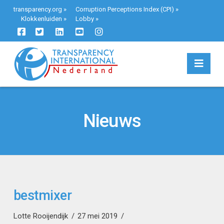
transparency.org
»
Corruption Perceptions Index (CPI)
»
Klokkenluiden
»
Lobby
»
Navi
Nieuws
bestmixer
Lotte Rooijendijk
27 mei 2019