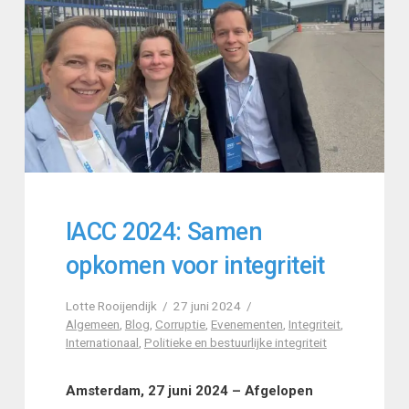
IACC 2024: Samen
opkomen voor integriteit
Lotte Rooijendijk
27 juni 2024
Algemeen
,
Blog
,
Corruptie
,
Evenementen
,
Integriteit
,
Internationaal
,
Politieke en bestuurlijke integriteit
Amsterdam, 27 juni 2024 – Afgelopen