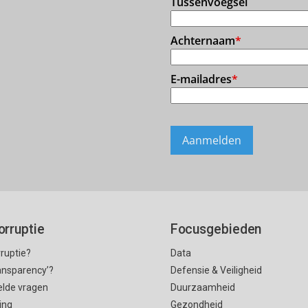
orruptie
Focusgebieden
rruptie?
Data
ransparency’?
Defensie & Veiligheid
elde vragen
Duurzaamheid
ing
Gezondheid