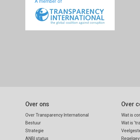
A member of
Over ons
Over c
Over Transparency International
Wat is co
Bestuur
Wat is ’t
Strategie
Veelgest
ANBI status
Regelgev