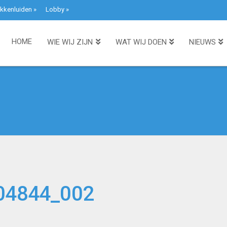
kkenluiden
»
Lobby
»
HOME
WIE WIJ ZIJN
WAT WIJ DOEN
NIEUWS
104844_002