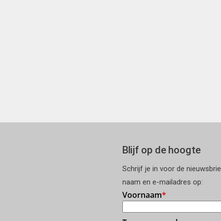
Blijf op de hoogte
Schrijf je in voor de nieuwsbri
naam en e-mailadres op: