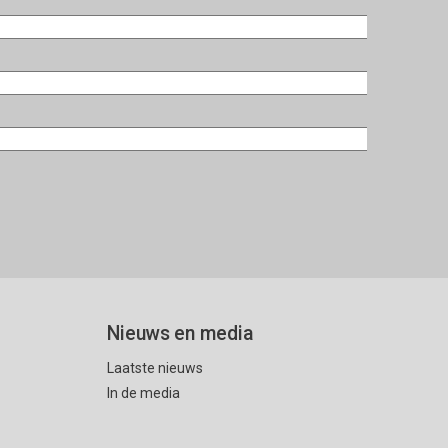
Nieuws en media
Laatste nieuws
In de media