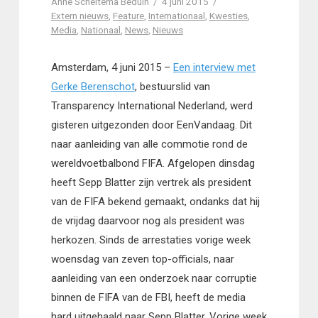
Anne Scheltema Beduin
4 juni 2015
Extern nieuws
,
Feature
,
Internationaal
,
Kwesties
,
Media
,
Nationaal
,
News
,
Nieuws
Amsterdam, 4 juni 2015 –
Een interview met
Gerke Berenschot
, bestuurslid van
Transparency International Nederland, werd
gisteren uitgezonden door EenVandaag. Dit
naar aanleiding van alle commotie rond de
wereldvoetbalbond FIFA. Afgelopen dinsdag
heeft Sepp Blatter zijn vertrek als president
van de FIFA bekend gemaakt, ondanks dat hij
de vrijdag daarvoor nog als president was
herkozen. Sinds de arrestaties vorige week
woensdag van zeven top-officials, naar
aanleiding van een onderzoek naar corruptie
binnen de FIFA van de FBI, heeft de media
hard uitgehaald naar Sepp Blatter. Vorige week