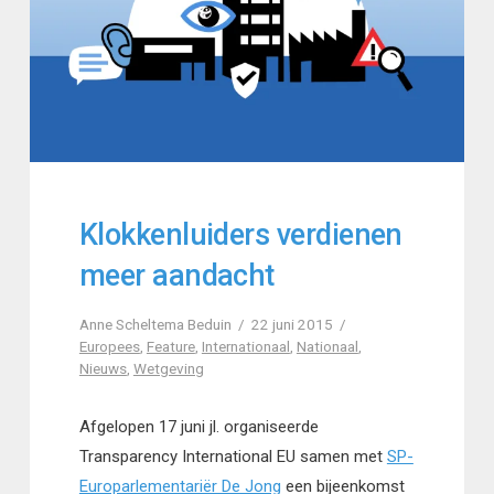
Klokkenluiders verdienen
meer aandacht
Anne Scheltema Beduin
22 juni 2015
Europees
,
Feature
,
Internationaal
,
Nationaal
,
Nieuws
,
Wetgeving
Afgelopen 17 juni jl. organiseerde
Transparency International EU samen met
SP-
Europarlementariër De Jong
een bijeenkomst