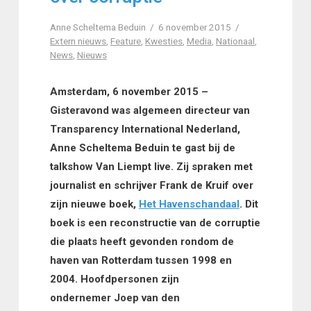
Anne Scheltema Beduin
6 november 2015
Extern nieuws
,
Feature
,
Kwesties
,
Media
,
Nationaal
,
News
,
Nieuws
Amsterdam, 6 november 2015 –
Gisteravond was algemeen directeur van
Transparency International Nederland,
Anne Scheltema Beduin te gast bij de
talkshow Van Liempt live. Zij spraken met
journalist en schrijver Frank de Kruif over
zijn nieuwe boek,
Het Havenschandaal
. Dit
boek is een reconstructie van de corruptie
die plaats heeft gevonden rondom de
haven van Rotterdam tussen 1998 en
2004. Hoofdpersonen zijn
ondernemer Joep van den