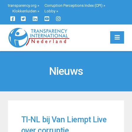
transparency.org
»
Corruption Perceptions Index (CPI)
»
Klokkenluiden
»
Lobby
»
Navi
Nieuws
TI-NL bij Van Liempt Live
over corruptie