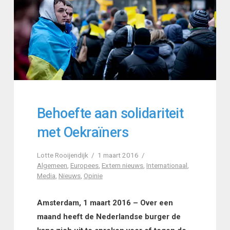
Behoefte aan solidariteit
met Oekraïners
Lotte Rooijendijk
1 maart 2016
Algemeen
,
Europees
,
Extern nieuws
,
Internationaal
,
Media
,
Nieuws
,
Opinie
Amsterdam, 1 maart 2016 – Over een
maand heeft de Nederlandse burger de