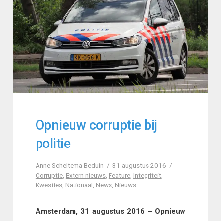
Opnieuw corruptie bij
politie
Anne Scheltema Beduin
31 augustus 2016
Corruptie
,
Extern nieuws
,
Feature
,
Integriteit
,
Kwesties
,
Nationaal
,
News
,
Nieuws
Amsterdam, 31 augustus 2016 – Opnieuw