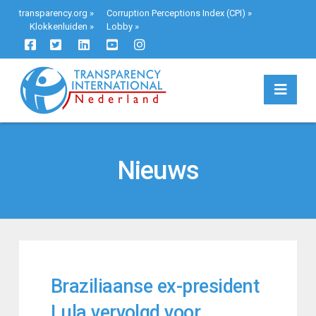
transparency.org
»
Corruption Perceptions Index (CPI)
»
Klokkenluiden
»
Lobby
»
Navi
Nieuws
Braziliaanse ex-president
Lula vervolgd voor