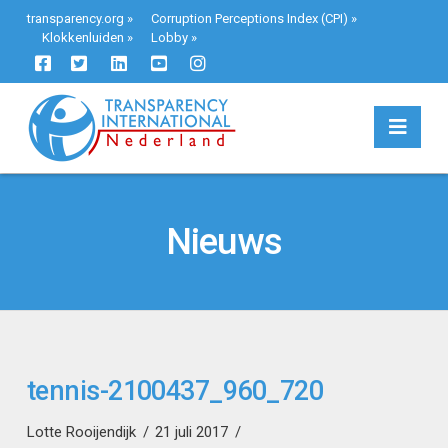
transparency.org
»
Corruption Perceptions Index (CPI)
»
Klokkenluiden
»
Lobby
»
Navi
Nieuws
tennis-2100437_960_720
Lotte Rooijendijk
21 juli 2017