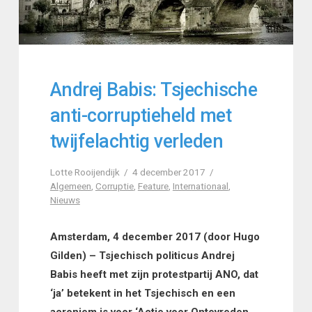
Andrej Babis: Tsjechische
anti-corruptieheld met
twijfelachtig verleden
Lotte Rooijendijk
4 december 2017
Algemeen
,
Corruptie
,
Feature
,
Internationaal
,
Nieuws
Amsterdam, 4 december 2017 (door Hugo
Gilden) – Tsjechisch politicus Andrej
Babis heeft met zijn protestpartij ANO, dat
‘ja’ betekent in het Tsjechisch en een