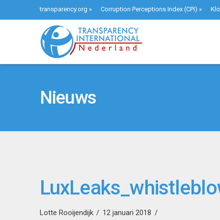
transparency.org
»
Corruption Perceptions Index (CPI)
»
Klo
Nieuws
LuxLeaks_whistleblo
Lotte Rooijendijk
12 januari 2018