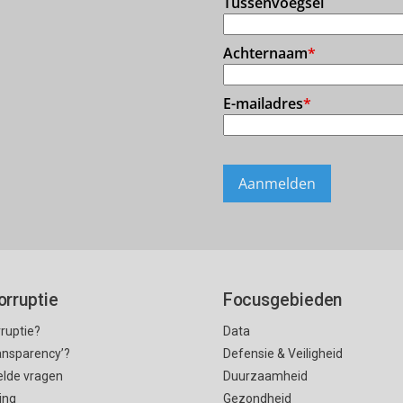
orruptie
Focusgebieden
rruptie?
Data
ransparency’?
Defensie & Veiligheid
elde vragen
Duurzaamheid
ing
Gezondheid