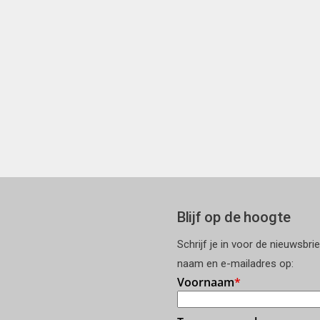
Blijf op de hoogte
Schrijf je in voor de nieuwsbri
naam en e-mailadres op: