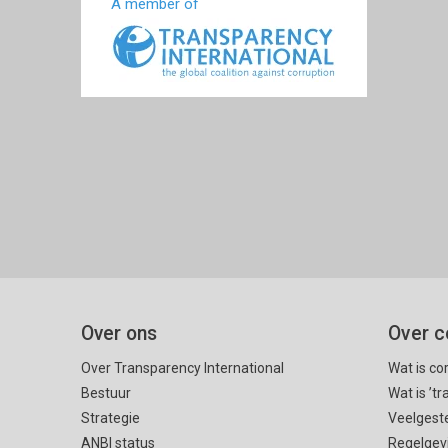
A member of
Over ons
Over c
Over Transparency International
Wat is co
Bestuur
Wat is ’t
Strategie
Veelgest
ANBI status
Regelgev