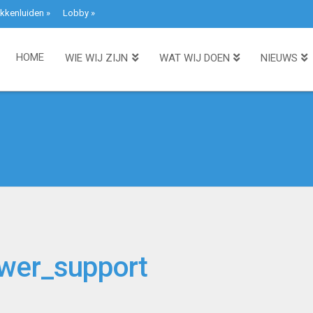
kkenluiden
»
Lobby
»
HOME
WIE WIJ ZIJN
WAT WIJ DOEN
NIEUWS
wer_support