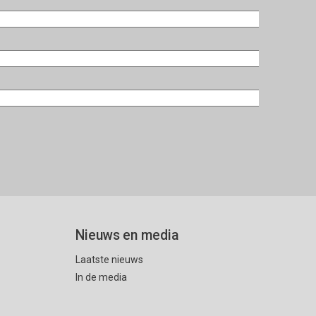
Nieuws en media
Laatste nieuws
In de media