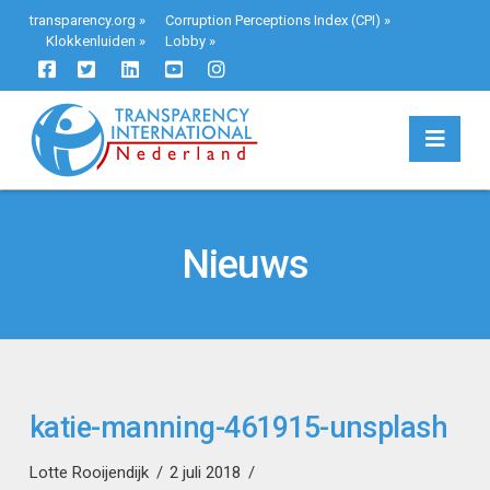
transparency.org
»
Corruption Perceptions Index (CPI)
»
Klokkenluiden
»
Lobby
»
Navi
Nieuws
katie-manning-461915-unsplash
Lotte Rooijendijk
2 juli 2018